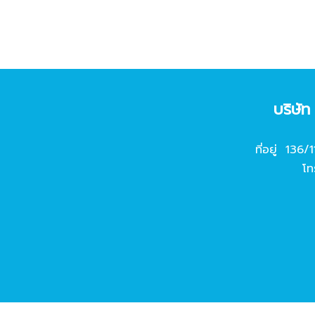
บริษั
ที่อยู่ 136/
โท