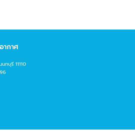
งอากาศ
นนทบุรี 11110
96