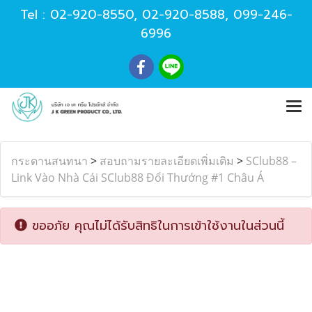
Tel :
02-920-8550
,
02-920-8588
,
099-246-
6996
กระดานสนทนา
>
สอบถามรายละเอียดเพิ่มเติม
>
SClub88 –
Link Vào Nhà Cái SClub88 Đổi Thướng #1 Châu Á
ขออภัย คุณไม่ได้รับสิทธิในการเข้าใช้งานในส่วนนี้