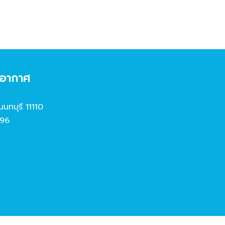
งอากาศ
นนทบุรี 11110
96