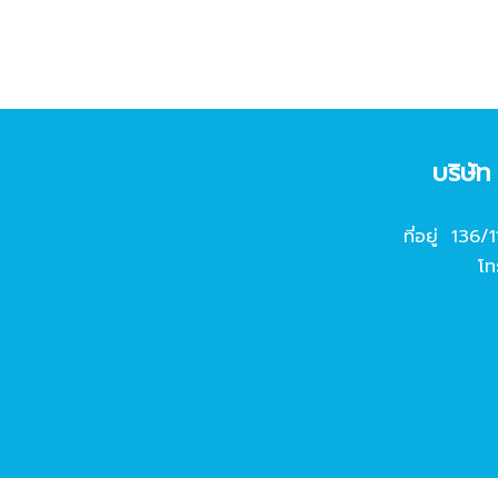
บริษั
ที่อยู่ 136/
โท