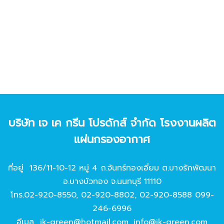
บริษัท เจ เค กรีน โปรดักส์ จํากัด โรงงานผลิต
แผ่นกรองอากาศ
ที่อยู่ 136/11-10-12 หมู่ 4 ถ.จันทร์ทองเอี่ยม ต.บางรักพัฒนา
อ.บางบัวทอง จ.นนทบุรี 11110
โทร.
02-920-8550
,
02-920-8802
,
02-920-8588
099-
246-6996
อีเมล
jk-green@hotmail.com
,
info@jk-green.com