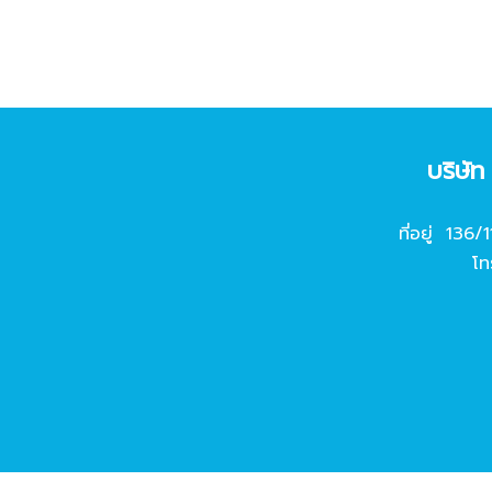
บริษั
ที่อยู่ 136/
โท