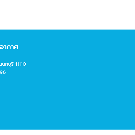
งอากาศ
นนทบุรี 11110
96