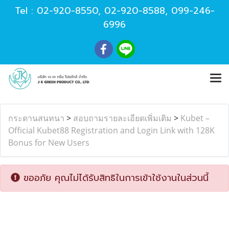
Tel :
02-920-8550
,
02-920-8588
,
099-246-
6996
กระดานสนทนา
>
สอบถามรายละเอียดเพิ่มเติม
>
Kubet –
Official Kubet88 Registration and Login Link with 128K
Bonus for New Users
ขออภัย คุณไม่ได้รับสิทธิในการเข้าใช้งานในส่วนนี้