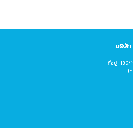
บริษั
ที่อยู่ 136/
โท