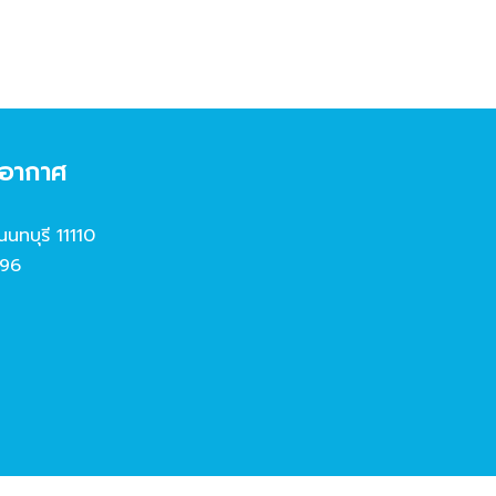
งอากาศ
นนทบุรี 11110
96