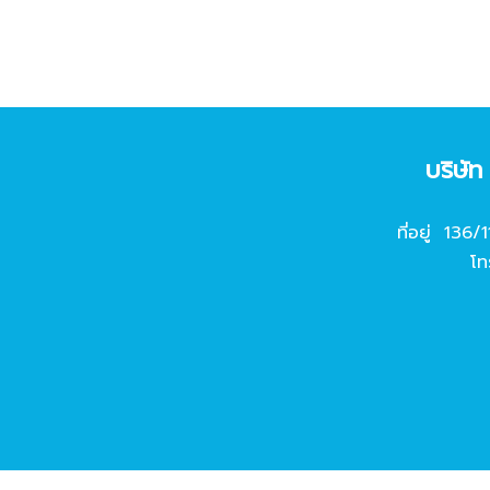
บริษั
ที่อยู่ 136/
โท