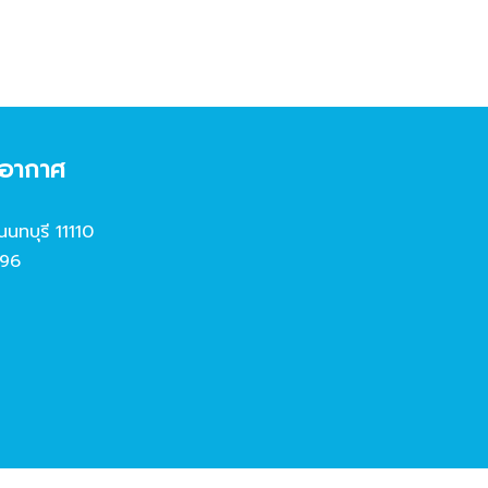
งอากาศ
นนทบุรี 11110
96