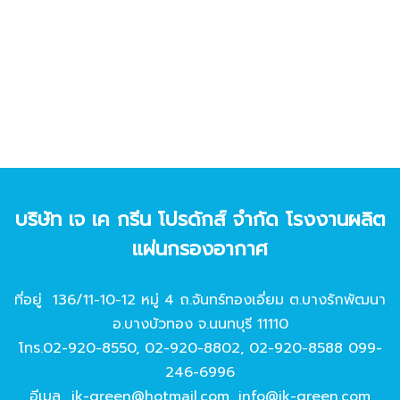
บริษัท เจ เค กรีน โปรดักส์ จํากัด โรงงานผลิต
แผ่นกรองอากาศ
ที่อยู่ 136/11-10-12 หมู่ 4 ถ.จันทร์ทองเอี่ยม ต.บางรักพัฒนา
อ.บางบัวทอง จ.นนทบุรี 11110
โทร.
02-920-8550
,
02-920-8802
,
02-920-8588
099-
246-6996
อีเมล
jk-green@hotmail.com
,
info@jk-green.com