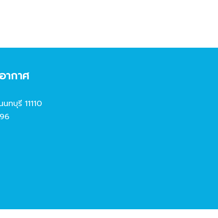
งอากาศ
นนทบุรี 11110
96