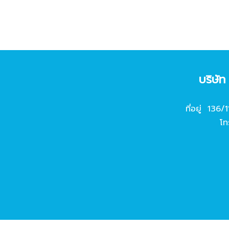
บริษั
ที่อยู่ 136/
โท