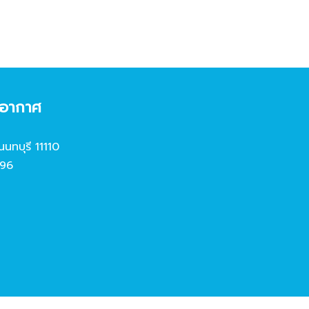
งอากาศ
นนทบุรี 11110
96