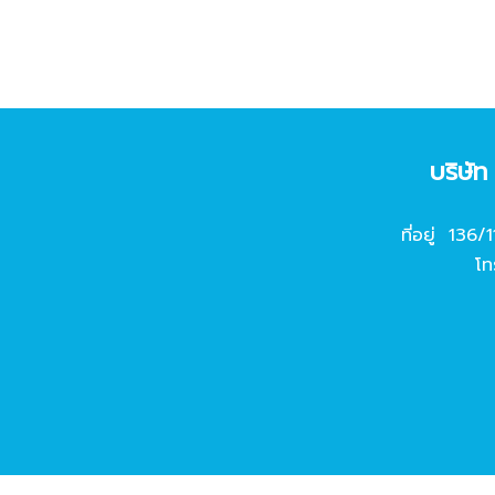
บริษั
ที่อยู่ 136/
โท