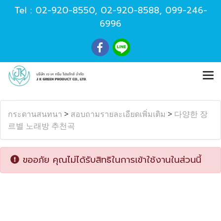
Tel :
02-920-8550
,
02-920-8588
,
099-246-
6996
กระดานสนทนา
>
สอบถามรายละเอียดเพิ่มเติม
>
다양한 장
르별 노래방 추천곡
ขออภัย คุณไม่ได้รับสิทธิในการเข้าใช้งานในส่วนนี้