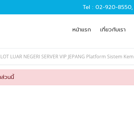
Tel :
02-920-8550
หน้าแรก
เกี่ยวกับเรา
SLOT LUAR NEGERI SERVER VIP JEPANG Platform Sistem Kem
ส่วนนี้