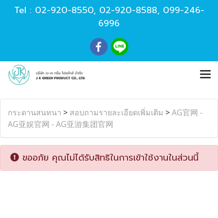
Tel :
02-920-8550
,
02-920-8588
,
099-246-
6996
กระดานสนทนา
>
สอบถามรายละเอียดเพิ่มเติม
>
AG官网 -
AG亚娱官网 - AG亚游集团官网
ขออภัย คุณไม่ได้รับสิทธิในการเข้าใช้งานในส่วนนี้