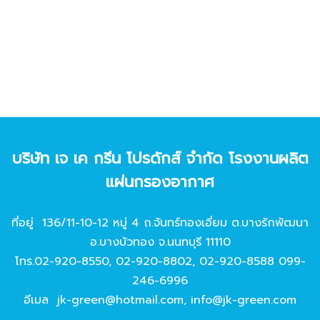
บริษัท เจ เค กรีน โปรดักส์ จํากัด โรงงานผลิต
แผ่นกรองอากาศ
ที่อยู่ 136/11-10-12 หมู่ 4 ถ.จันทร์ทองเอี่ยม ต.บางรักพัฒนา
อ.บางบัวทอง จ.นนทบุรี 11110
โทร.
02-920-8550
,
02-920-8802
,
02-920-8588
099-
246-6996
อีเมล
jk-green@hotmail.com
,
info@jk-green.com