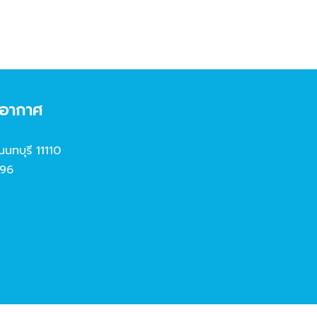
งอากาศ
นนทบุรี 11110
96