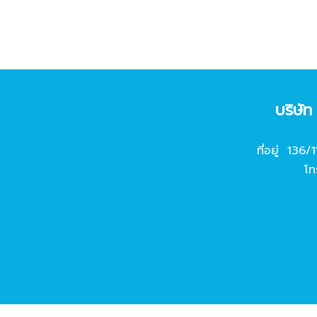
บริษั
ที่อยู่ 136/
โท