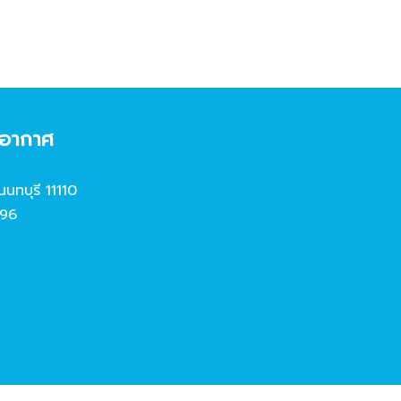
งอากาศ
นนทบุรี 11110
96