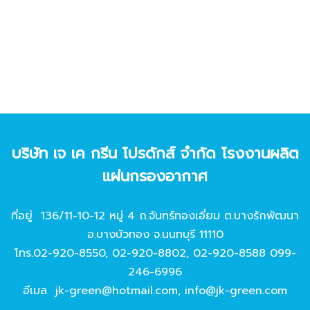
บริษัท เจ เค กรีน โปรดักส์ จํากัด โรงงานผลิต
แผ่นกรองอากาศ
ที่อยู่ 136/11-10-12 หมู่ 4 ถ.จันทร์ทองเอี่ยม ต.บางรักพัฒนา
อ.บางบัวทอง จ.นนทบุรี 11110
โทร.
02-920-8550
,
02-920-8802
,
02-920-8588
099-
246-6996
อีเมล
jk-green@hotmail.com
,
info@jk-green.com