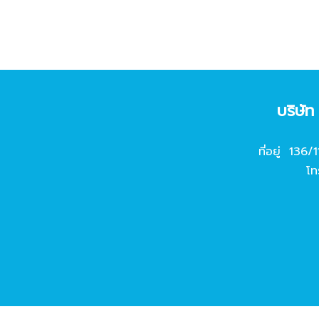
บริษั
ที่อยู่ 136/
โท