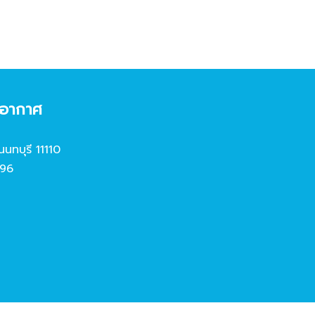
งอากาศ
นนทบุรี 11110
96