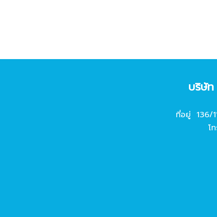
บริษั
ที่อยู่ 136/
โท