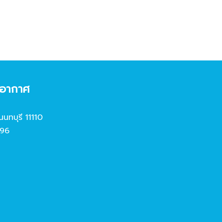
งอากาศ
นนทบุรี 11110
96