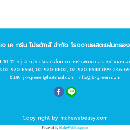
ท เจ เค กรีน โปรดักส์ จํากัด โรงงานผลิตแผ่นกรอ
11-10-12 หมู่ 4 ถ.จันทร์ทองเอี่ยม ต.บางรักพัฒนา อ.บางบัวทอง จ.
ร.
02-920-8550
,
02-920-8802
,
02-920-8588
099-246-69
อีเมล
jk-green@hotmail.com
,
info@jk-green.com
Copy right by makewebeasy.com
Powered by
MakeWebEasy.com