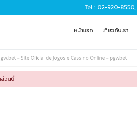
Tel :
02-920-8550
หน้าแรก
เกี่ยวกับเรา
gw.bet – Site Oficial de Jogos e Cassino Online – pgwbet
ส่วนนี้