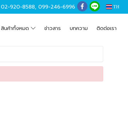
,
02-920-8588
,
099-246-6996
TH
สินค้าทั้งหมด
ข่าวสาร
บทความ
ติดต่อเรา