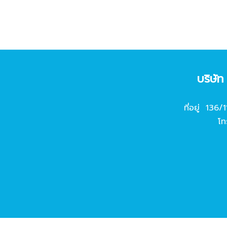
บริษั
ที่อยู่ 136/
โท