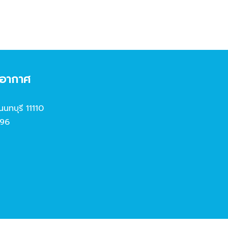
งอากาศ
นนทบุรี 11110
96