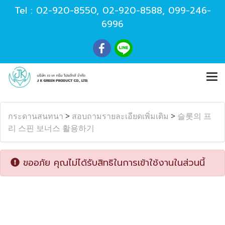
Tel :
02-920-8550
,
02-920-8588
,
099-246-
6996
กระดานสนทนา
>
สอบถามรายละเอียดเพิ่มเติม
>
슬롯의 프
리 스핀 보너스 활용하기
ขออภัย คุณไม่ได้รับสิทธิในการเข้าใช้งานในส่วนนี้