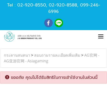
Tel :
02-920-8550
,
02-920-8588
,
099-246-
6996
กระดานสนทนา
>
สอบถามรายละเอียดเพิ่มเติม
>
AG官网 -
AG亚游官网 - Asiagaming
ขออภัย คุณไม่ได้รับสิทธิในการเข้าใช้งานในส่วนนี้