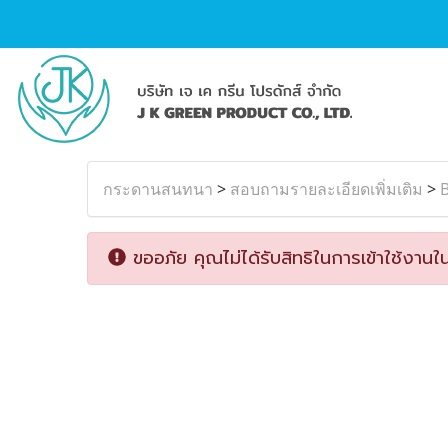
กระดานสนทนา
>
สอบถามรายละเอียดเพิ่มเติม
>
B
ขออภัย คุณไม่ได้รับสิทธิในการเข้าใช้งานใน