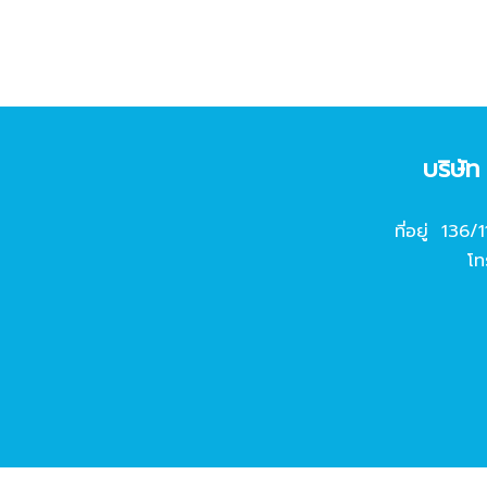
บริษั
ที่อยู่ 136/
โท