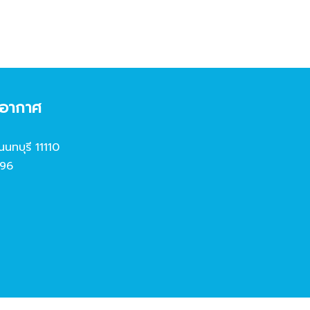
งอากาศ
นนทบุรี 11110
96