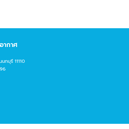
งอากาศ
นนทบุรี 11110
96