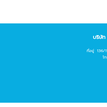
บริษั
ที่อยู่ 136/
โท