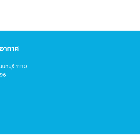
งอากาศ
นนทบุรี 11110
96