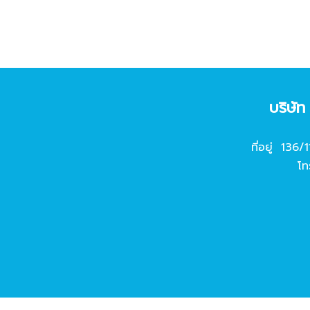
บริษั
ที่อยู่ 136/
โท