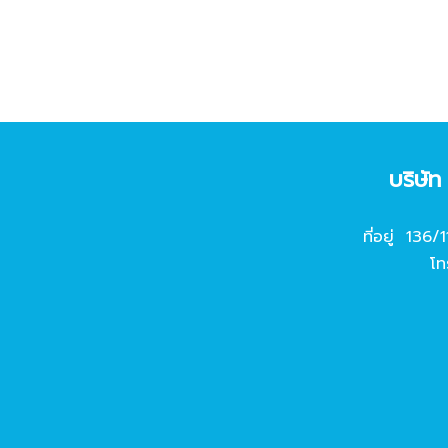
บริษั
ที่อยู่ 136/
โท