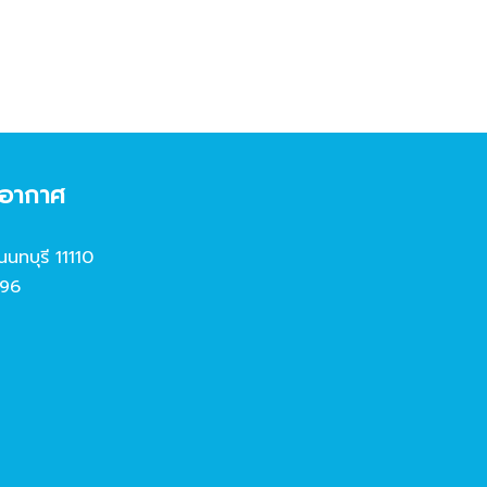
งอากาศ
นนทบุรี 11110
96