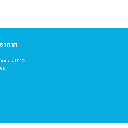
งอากาศ
นนทบุรี 11110
96