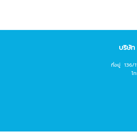
บริษั
ที่อยู่ 136/
โท