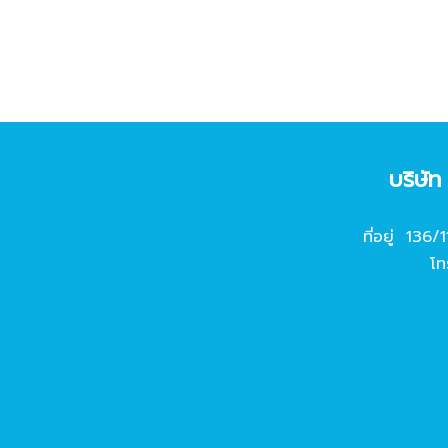
บริษั
ที่อยู่ 136/
โท