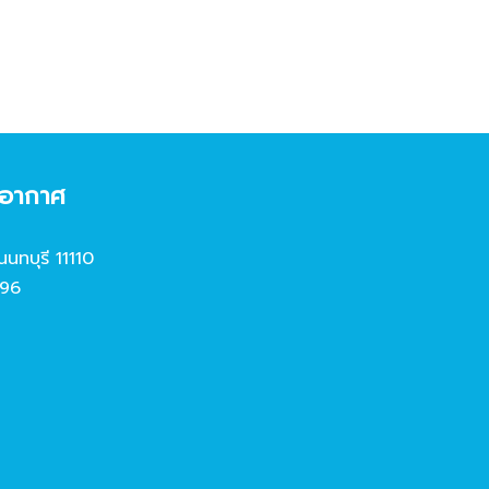
งอากาศ
นนทบุรี 11110
96