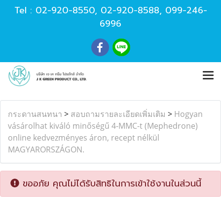
Tel :
02-920-8550
,
02-920-8588
,
099-246-
6996
กระดานสนทนา
>
สอบถามรายละเอียดเพิ่มเติม
>
Hogyan
vásárolhat kiváló minőségű 4-MMC-t (Mephedrone)
online kedvezményes áron, recept nélkül
MAGYARORSZÁGON.
ขออภัย คุณไม่ได้รับสิทธิในการเข้าใช้งานในส่วนนี้