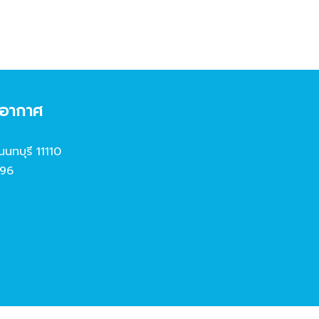
งอากาศ
นนทบุรี 11110
96