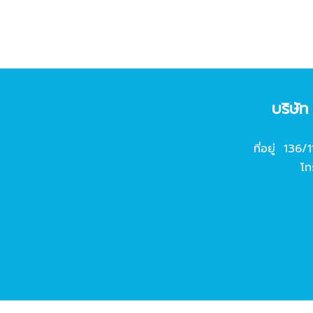
บริษั
ที่อยู่ 136/
โท