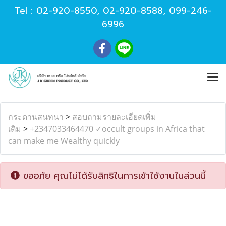
Tel :
02-920-8550
,
02-920-8588
,
099-246-
6996
กระดานสนทนา
>
สอบถามรายละเอียดเพิ่ม
เติม
>
+2347033464470 ✓occult groups in Africa that
can make me Wealthy quickly
ขออภัย คุณไม่ได้รับสิทธิในการเข้าใช้งานในส่วนนี้