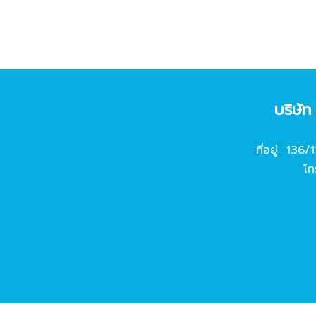
บริษั
ที่อยู่ 136/
โท