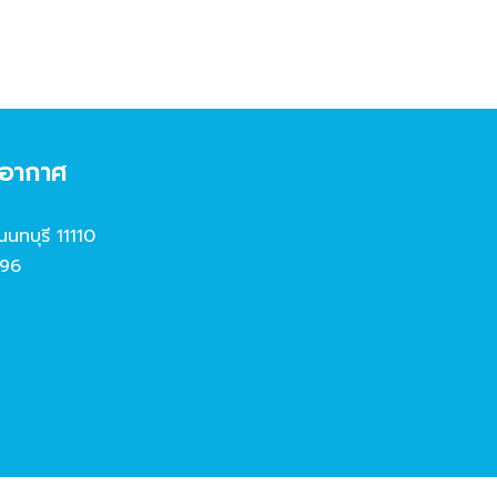
งอากาศ
นนทบุรี 11110
96