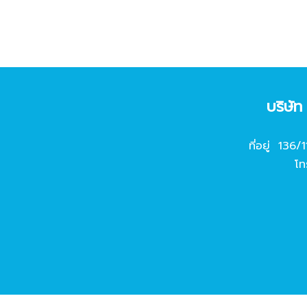
บริษั
ที่อยู่ 136/
โท