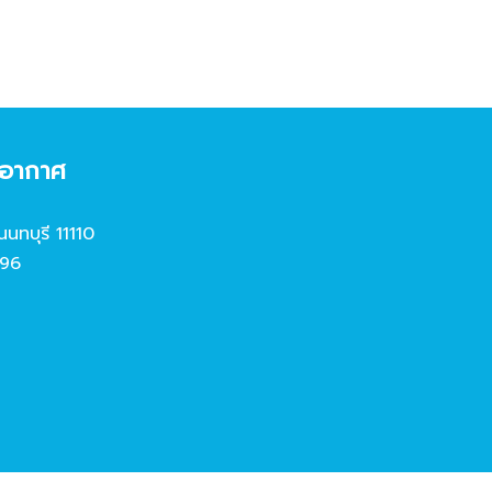
งอากาศ
นนทบุรี 11110
96