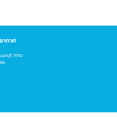
งอากาศ
นนทบุรี 11110
96