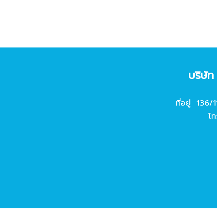
บริษั
ที่อยู่ 136/
โท