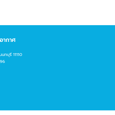
งอากาศ
นนทบุรี 11110
96