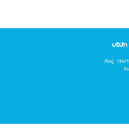
บริษั
ที่อยู่ 136/
โท