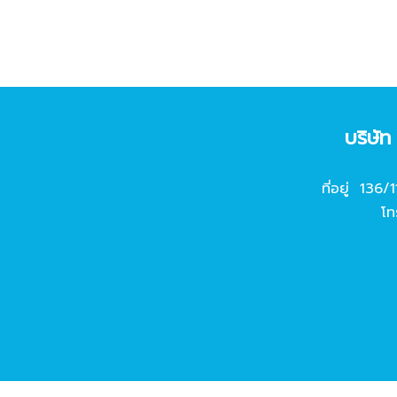
บริษั
ที่อยู่ 136/
โท