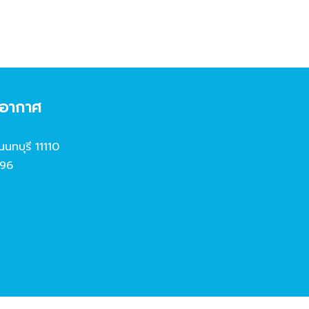
งอากาศ
นนทบุรี 11110
96