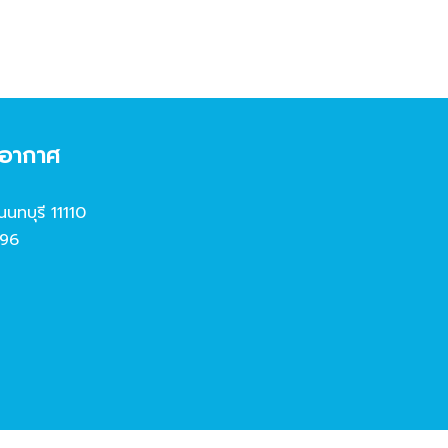
งอากาศ
นนทบุรี 11110
96