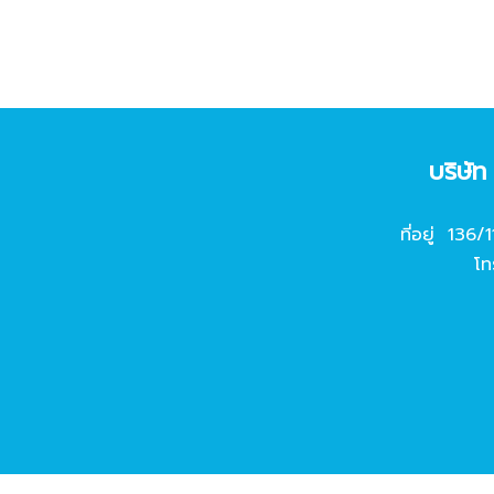
บริษั
ที่อยู่ 136/
โท