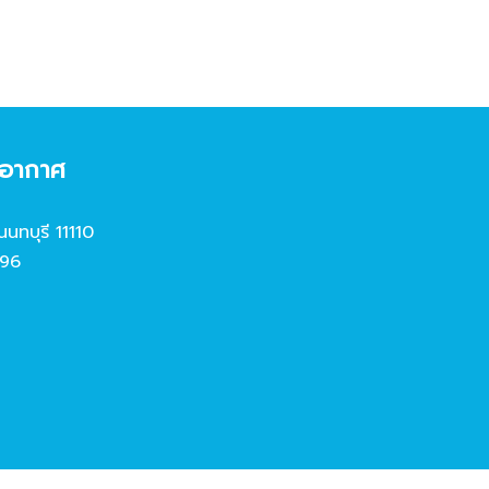
งอากาศ
นนทบุรี 11110
96