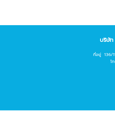
บริษั
ที่อยู่ 136/
โท