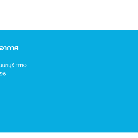
งอากาศ
นนทบุรี 11110
96