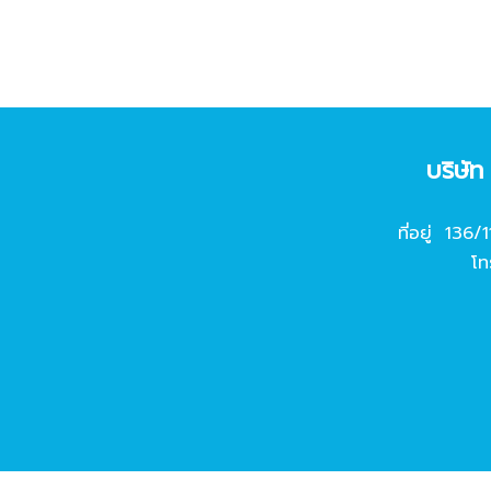
บริษั
ที่อยู่ 136/
โท