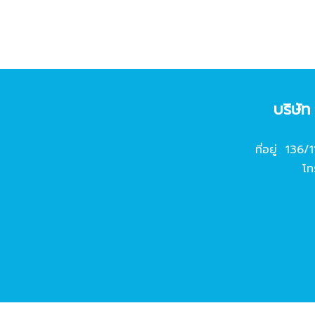
บริษั
ที่อยู่ 136/
โท