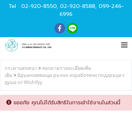
Tel :
02-920-8550
,
02-920-8588
,
099-246-
6996
กระดานสนทนา
>
สอบถามรายละเอียดเพิ่ม
เติม
>
Вдъхновяващи ръчно изработени подаръци с
душа от Wishifyy
ขออภัย คุณไม่ได้รับสิทธิในการเข้าใช้งานในส่วนนี้