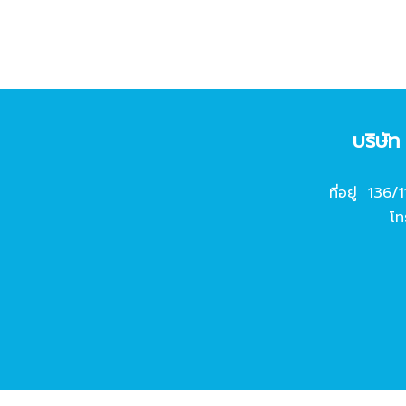
บริษั
ที่อยู่ 136/
โท