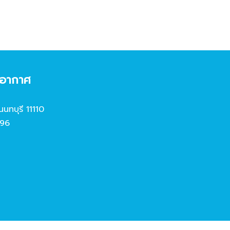
งอากาศ
นนทบุรี 11110
96