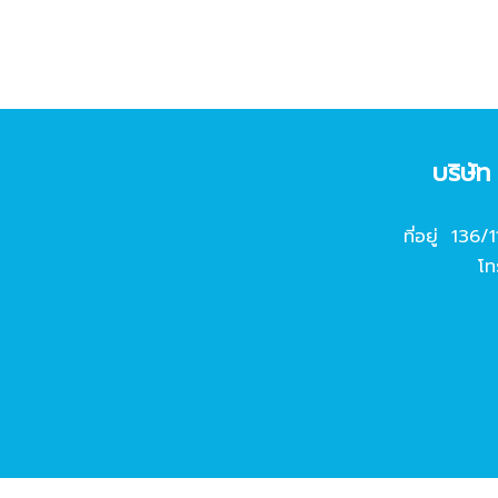
บริษั
ที่อยู่ 136/
โท