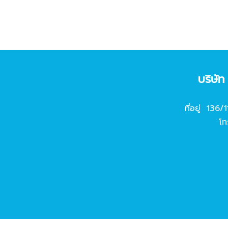
บริษั
ที่อยู่ 136/
โท