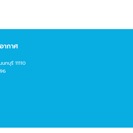
งอากาศ
นนทบุรี 11110
96