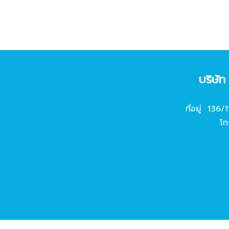
บริษั
ที่อยู่ 136/
โท