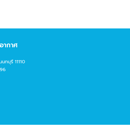
งอากาศ
นนทบุรี 11110
96