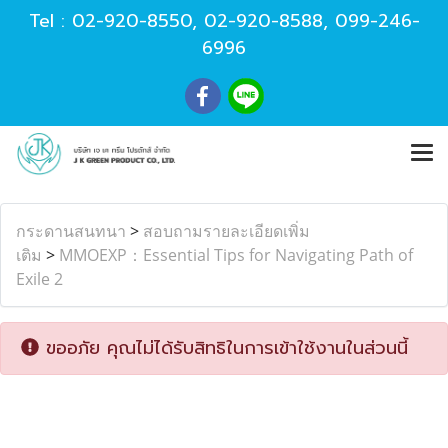
Tel :
02-920-8550
,
02-920-8588
,
099-246-
6996
กระดานสนทนา
>
สอบถามรายละเอียดเพิ่ม
เติม
>
MMOEXP：Essential Tips for Navigating Path of
Exile 2
ขออภัย คุณไม่ได้รับสิทธิในการเข้าใช้งานในส่วนนี้