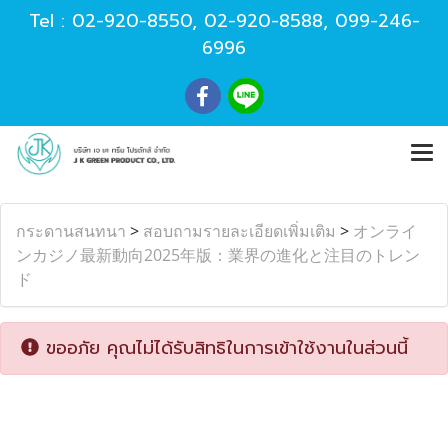
Tel :
02-920-8550
,
02-920-8588
,
099-246-
6996
กระดานสนทนา
>
สอบถามรายละเอียดเพิ่มเติม
>
オンライ
ンカジノ最新動向2025年版：業界の進化と注目のトレン
ド
ขออภัย คุณไม่ได้รับสิทธิในการเข้าใช้งานในส่วนนี้